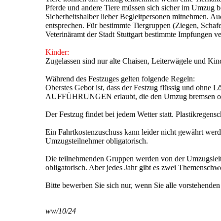
Pferde und andere Tiere müssen sich sicher im Umzug
Sicherheitshalber lieber Begleitpersonen mitnehmen. Au
entsprechen. Für bestimmte Tiergruppen (Ziegen, Scha
Veterinäramt der Stadt Stuttgart bestimmte Impfungen v
Kinder:
Zugelassen sind nur alte Chaisen, Leiterwägele und K
Während des Festzuges gelten folgende Regeln:
Oberstes Gebot ist, dass der Festzug flüssig und ohne
AUFFÜHRUNGEN erlaubt, die den Umzug bremsen ode
Der Festzug findet bei jedem Wetter statt. Plastikregens
Ein Fahrtkostenzuschuss kann leider nicht gewährt werde
Umzugsteilnehmer obligatorisch.
Die teilnehmenden Gruppen werden von der Umzugsleitun
obligatorisch. Aber jedes Jahr gibt es zwei Themenschw
Bitte bewerben Sie sich nur, wenn Sie alle vorstehende
ww/10/24