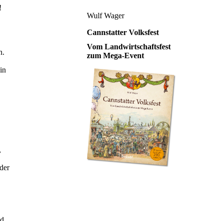
!
Wulf Wager
Cannstatter Volksfest
Vom Landwirtschaftsfest
n.
zum Mega-Event
in
,
der
d.