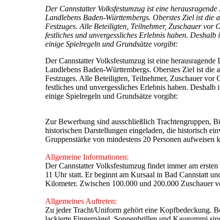
Der Cannstatter Volksfestumzug ist eine herausragende
Landlebens Baden-Württembergs. Oberstes Ziel ist die a
Festzuges. Alle Beteiligten, Teilnehmer, Zuschauer vo
festliches und unvergessliches Erlebnis haben. Deshalb is
einige Spielregeln und Grundsätze vorgibt:
Der Cannstatter Volksfestumzug ist eine herausragende 
Landlebens Baden-Württembergs. Oberstes Ziel ist die a
Festzuges. Alle Beteiligten, Teilnehmer, Zuschauer vor
festliches und unvergessliches Erlebnis haben. Deshalb is
einige Spielregeln und Grundsätze vorgibt:
Zur Bewerbung sind ausschließlich Trachtengruppen, B
historischen Darstellungen eingeladen, die historisch 
Gruppenstärke von mindestens 20 Personen aufweisen 
Allgemeine Informationen:
Der Cannstatter Volksfestumzug findet immer am ersten
11 Uhr statt. Er beginnt am Kursaal in Bad Cannstatt u
Kilometer. Zwischen 100.000 und 200.000 Zuschauer ve
Allgemeines Auftreten:
Zu jeder Tracht/Uniform gehört eine Kopfbedeckung. B
lackierte Fingernägel. Sonnenbrillen und Kaugummi sind 