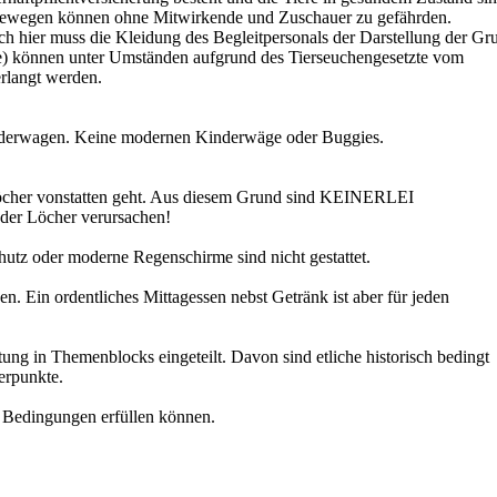
 bewegen können ohne Mitwirkende und Zuschauer zu gefährden.
ch hier muss die Kleidung des Begleitpersonals der Darstellung der Gr
fe) können unter Umständen aufgrund des Tierseuchengesetzte vom
erlangt werden.
inderwagen. Keine modernen Kinderwäge oder Buggies.
 Löcher vonstatten geht. Aus diesem Grund sind KEINERLEI
r Löcher verursachen!
chutz oder moderne Regenschirme sind nicht gestattet.
n. Ein ordentliches Mittagessen nebst Getränk ist aber für jeden
g in Themenblocks eingeteilt. Davon sind etliche historisch bedingt
erpunkte.
n Bedingungen erfüllen können.