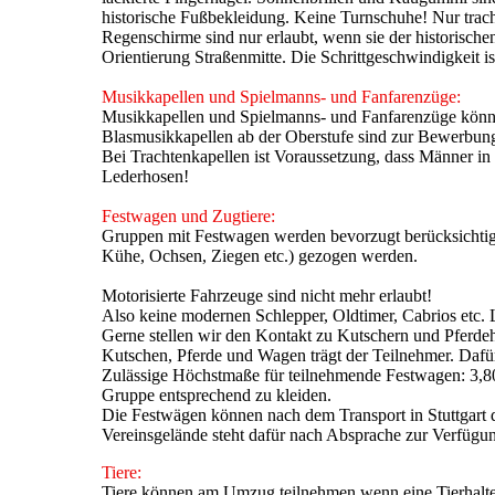
historische Fußbekleidung. Keine Turnschuhe! Nur trac
Regenschirme sind nur erlaubt, wenn sie der historische
Orientierung Straßenmitte. Die Schrittgeschwindigkeit is
Musikkapellen und Spielmanns- und Fanfarenzüge:
Musikkapellen und Spielmanns- und Fanfarenzüge können
Blasmusikkapellen ab der Oberstufe sind zur Bewerbung
Bei Trachtenkapellen ist Voraussetzung, dass Männer in
Lederhosen!
Festwagen und Zugtiere:
Gruppen mit Festwagen werden bevorzugt berücksichtig
Kühe, Ochsen, Ziegen etc.) gezogen werden.
Motorisierte Fahrzeuge sind nicht mehr erlaubt!
Also keine modernen Schlepper, Oldtimer, Cabrios etc. L
Gerne stellen wir den Kontakt zu Kutschern und Pferde
Kutschen, Pferde und Wagen trägt der Teilnehmer. Dafür
Zulässige Höchstmaße für teilnehmende Festwagen: 3,80
Gruppe entsprechend zu kleiden.
Die Festwägen können nach dem Transport in Stuttgart 
Vereinsgelände steht dafür nach Absprache zur Verfügu
Tiere:
Tiere können am Umzug teilnehmen wenn eine Tierhalterh