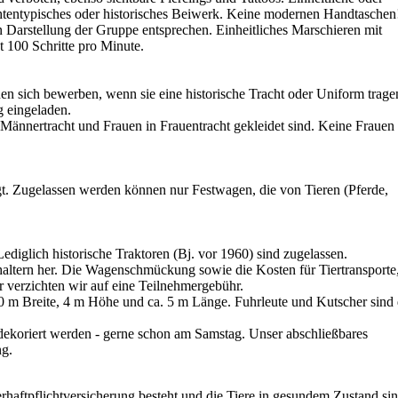
htentypisches oder historisches Beiwerk. Keine modernen Handtaschen
n Darstellung der Gruppe entsprechen. Einheitliches Marschieren mit
t 100 Schritte pro Minute.
 sich bewerben, wenn sie eine historische Tracht oder Uniform trage
 eingeladen.
 Männertracht und Frauen in Frauentracht gekleidet sind. Keine Frauen 
t. Zugelassen werden können nur Festwagen, die von Tieren (Pferde,
ediglich historische Traktoren (Bj. vor 1960) sind zugelassen.
haltern her. Die Wagenschmückung sowie die Kosten für Tiertransporte
 verzichten wir auf eine Teilnehmergebühr.
 m Breite, 4 m Höhe und ca. 5 m Länge. Fuhrleute und Kutscher sind 
dekoriert werden - gerne schon am Samstag. Unser abschließbares
ng.
aftpflichtversicherung besteht und die Tiere in gesundem Zustand sin